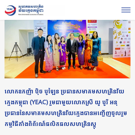
លោកឧកញ៉ា បុិច បូឡែន ប្រធានសមាគមសហគ្រិនវ័យ
ក្មេងកម្ពុជា (YEAC) រួមជាមួយលោកស្រី យូ បូរី អនុ
ប្រធាននៃសមាគមសហគ្រិនវ័យក្មេងបានអញ្ចើញចូលរួម
កម្មវិធីតាំងពិព័រណ៍ផលិតផលសហគ្រិនស្ត្