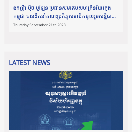
ឧកញ៉ា​ បុិច បូឡែន ប្រធានសមាគមសហគ្រិនវ័យក្មេង
កម្ពុជា បានដឹកនាំគណៈប្រតិភូសមាជិកចូលរួមសន្និបាត
Global Entrepreneurship Congress (GEC)
Thursday September 21st, 2023
2023។
LATEST NEWS