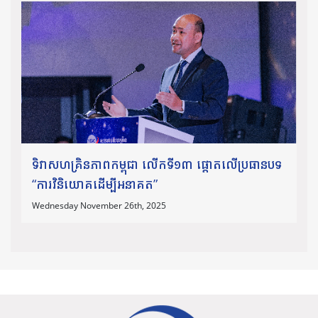
ទិវាសហគ្រិនភាពកម្ពុជា លើកទី១៣ ផ្តោតលើប្រធានបទ
“ការវិនិយោគដើម្បីអនាគត”
Wednesday November 26th, 2025