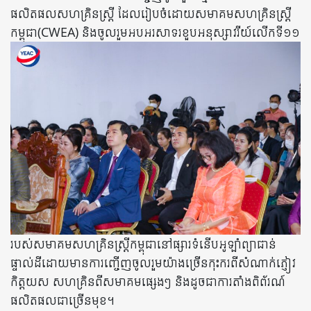
ផលិតផលសហគ្រិនស្ត្រី ដែលរៀបចំដោយសមាគមសហគ្រិនស្ត្រី
កម្ពុជា(CWEA) និងចូលរួមអបអរសាទរខួបអនុស្សាវរីយ៍លើកទី១១
របស់សមាគមសហគ្រិនស្ត្រីកម្ពុជានៅផ្សារទំនើបអូឡាំព្យាជាន់
ផ្ទាល់ដីដោយមានការញ្ចើញចូលរួមយ៉ាងច្រើនកុះករពីសំណាក់ភ្ញៀវ
កិត្តយស សហគ្រិនពីសមាគមផ្សេងៗ និងដូចជាការតាំងពិព័រណ៍
ផលិតផលជាច្រើនមុខ។