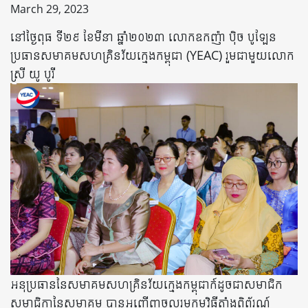
March 29, 2023
នៅថ្ងៃពុធ ទី២៩ ខែមីនា ឆ្នាំ២០២៣ លោកឧកញ៉ា បុិច បូឡែន
ប្រធានសមាគមសហគ្រិនវ័យក្មេងកម្ពុជា (YEAC) រួមជាមួយលោក
ស្រី យូ បូរី
អនុប្រធាននៃសមាគមសហគ្រិនវ័យក្មេងកម្ពុជាក៍ដូចជាសមាជិក
សមាជិកានៃសមាគម បានអញ្ចើញចូលរួមកម្មវិធីតាំងពិព័រណ៍