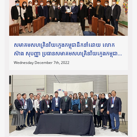
សមាគមសហគ្រិនវ័យក្មេងកម្ពុជាដឹកនាំដោយ លោក
ស៊ាង សុបញ្ញា ប្រធានសមាគមសហគ្រិនវ័យក្មេងកម្ពុជា
និង ជាប្រធានក្រុមប្រឹក្សាសហគ្រិនវ័យក្មេងអាស៊ាន
Wednesday December 7th, 2022
ឆ្នាំ២០២២ និងក្រុមប្រឹក្សាភិបាល ថ្នាក់ដឹកនាំសមាគម
បានចូលចូលជួប និងប្រគល់ជូន
នូវពានកិត្តិយសសហគ្រិនសង្គមឆ្នើម ឆ្នាំ២០២១ ជូន
លោកឯកឧត្តមបណ្ឌិត សុក ស៊ីផាន់ណា។