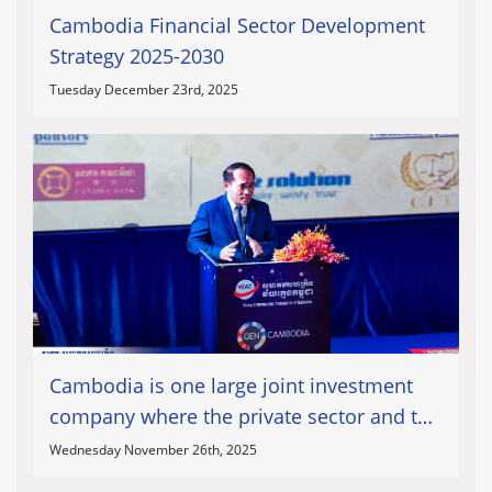
Cambodia Financial Sector Development
Strategy 2025-2030
Tuesday December 23rd, 2025
Cambodia is one large joint investment
company where the private sector and the
state are shareholders
Wednesday November 26th, 2025