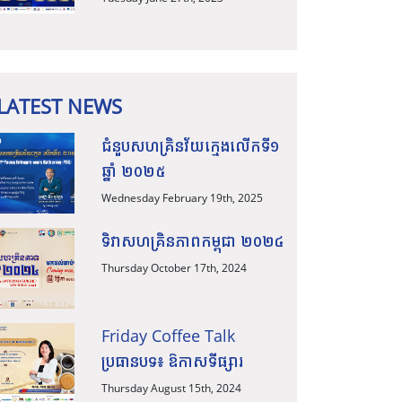
អន្តរជាតិ ក៏ដូចជាការធ្វើ
ពាណិជ្ជកម្មឆ្លងដែន សូមកុំភ្លេច
អញ្ជើញចូលរួមស្ដាប់កិច្ចពិភាក្
LATEST NEWS
ជំនួបសហគ្រិនវ័យក្មេងលើកទី១
ឆ្នាំ ២០២៥
Wednesday February 19th, 2025
ទិវាសហគ្រិនភាពកម្ពុជា ២០២៤
Thursday October 17th, 2024
Friday Coffee Talk
ប្រធានបទ៖ ឱកាសទីផ្សារ
Thursday August 15th, 2024