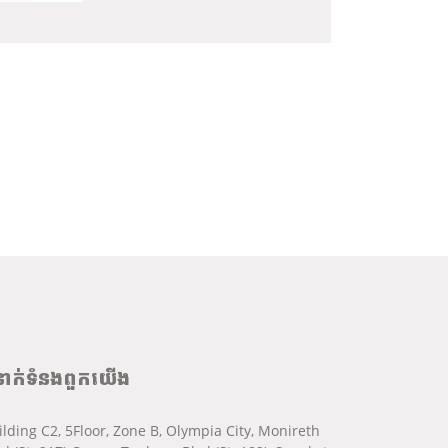
នាក់ទំនងពួកយើង
ilding C2, 5Floor, Zone B, Olympia City, Monireth