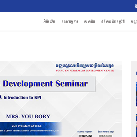
ទ
អំពីយើង
គណៈកម្មការ
សមាជិក
ព័ត៌មាន និងកម្មវិធី
បណ្