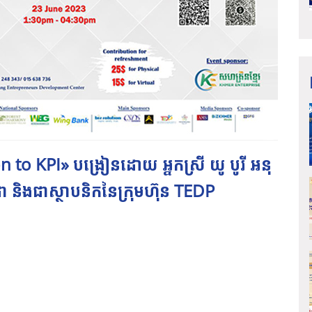
on to KPI» បង្រៀនដោយ អ្នកស្រី យូ បូរី អនុ
ា និងជាស្ថាបនិកនៃក្រុមហ៊ុន TEDP