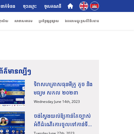
English
ភាសាខ្មែរ
ំនាក់ទំនង
ចុះឈ្មោះ
ចូលគណនី
ណាល័យ
សាខាសមាគម
ប្រព័ន្ធផ្សព្វផ្សាយ
ឯកសារមគ្គុទ្ទេសក៍វិនិយោគ
ព័ត៌មានល្បីៗ
ទិវាសហគ្រាសធុនមីក្រូ តូច និង
មធ្យម សកល ២០២៣
Wednesday June 14th, 2023
ចង់ស្វែងយល់ឱ្យកាន់តែច្បាស់
អំពីដំណើរការចូលទៅកាន់ទី
ផ្សារក្នុងស្រុក និងទីផ្សារ
Tuesday June 27th, 2023