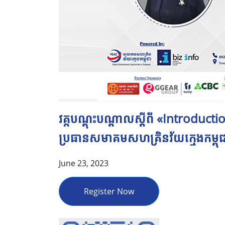
វគ្កបណ្តុះបណ្តាលស្ដីពី «Introducti
ប្រធានសមាគមសហគ្រិនវ័យក្មេងកម្ពុជ
June 23, 2023
Register Now