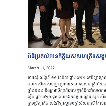
ពិធីប្រគល់ពានកិត្តិយសសហក្រិនសង្គមឆ
March 11, 2022
នារសៀលថ្ងៃទី ១១ ខែមិនា ឆ្នាំ២០២២ នៅវិទ្យាស្ថ
លោក ស៊ាង សុបញ្ញា ប្រធានសមាគមសហគ្រិនវ័យក្មេងកម
ឆ្នាំ២០២២ និងក្រុមប្រឹក្សាភិបាល ថ្នាក់ដឹកនាំស
ឆ្នើម ឆ្នាំ២០២១ ជូន លោកឯកឧត្តមបណ្ឌិត សុក ស៊ីផាន
ក្រុមប្រឹក្សាភិបាលនៃវិទ្យាស្ថានចក្ខុវិស័យអាស៊ី ដែលជ