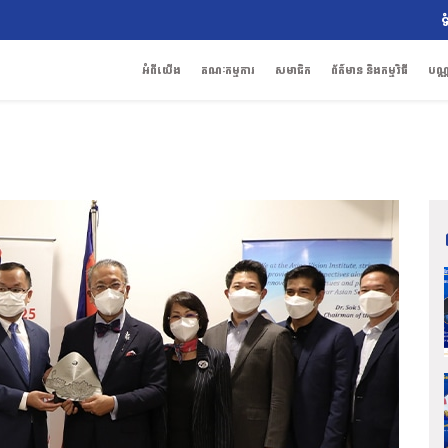
ទ
អំពីយើង
គណៈកម្មការ
សមាជិក
ព័ត៌មាន និងកម្មវិធី
បណ្