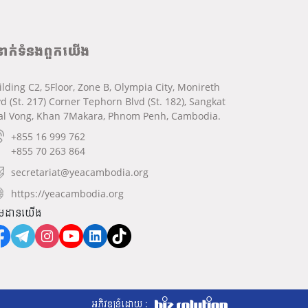
នាក់ទំនងពួកយើង
ilding C2, 5Floor, Zone B, Olympia City, Monireth
vd (St. 217) Corner Tephorn Blvd (St. 182), Sangkat
al Vong, Khan 7Makara, Phnom Penh, Cambodia.
+855 16 999 762
+855 70 263 864
secretariat@yeacambodia.org
https://yeacambodia.org
មដានយើង
អភិវឌ្ឍន៍ដោយ :