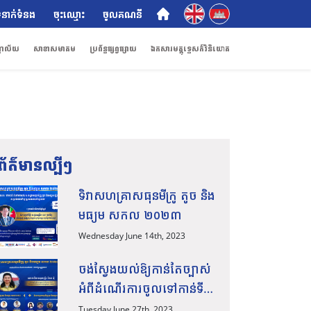
English
ភាសាខ្មែរ
ំនាក់ទំនង
ចុះឈ្មោះ
ចូលគណនី
ណាល័យ
សាខាសមាគម
ប្រព័ន្ធផ្សព្វផ្សាយ
ឯកសារមគ្គុទ្ទេសក៍វិនិយោគ
ព័ត៌មានល្បីៗ
ទិវាសហគ្រាសធុនមីក្រូ តូច និង
មធ្យម សកល ២០២៣
Wednesday June 14th, 2023
ចង់ស្វែងយល់ឱ្យកាន់តែច្បាស់
អំពីដំណើរការចូលទៅកាន់ទី
ផ្សារក្នុងស្រុក និងទីផ្សារ
Tuesday June 27th, 2023