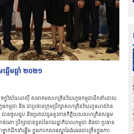
្នើមឆ្នាំ​ ២០២១
ានចក្ខុវិស័យអាស៊ី សមាគមសហគ្រិនវ័យក្មេងកម្ពុជាដឹកនាំដោយ
្ពុជា និង ជាប្រធានក្រុមប្រឹក្សាសហគ្រិនវ័យក្មេងអាស៊ាន
មាគម បានចូលជួប និងប្រគល់ជូននូវពានកិត្តិយសសហគ្រិនសង្គម
់ណា ប្រឹក្សាជាន់ខ្ពស់នៃរាជរដ្ឋាភិបាលកម្ពុជា និងជា ប្រធាន
ាថ្នាក់ដឹកនាំឆ្នើម ក្នុងការកសាងស្នាដៃធំធេងជាច្រើនក្នុងការ