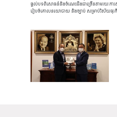
ផ្តល់បទពិសោធន៍និងចំណេះដឹងជាច្រើនតាមរយៈការសិក
រៀបចំគោលនយោបាយ និងច្បាប់ សម្រាប់វិស័យធុរកិច្