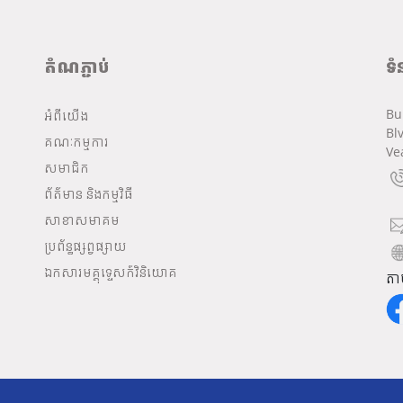
តំណភ្ជាប់
ទំ
Bu
អំពីយើង
Bl
គណៈកម្មការ
Ve
សមាជិក
ព័ត៌មាន និងកម្មវិធី
សាខាសមាគម
ប្រព័ន្ធផ្សព្វផ្សាយ
ឯកសារមគ្គុទ្ទេសក៍វិនិយោគ
តា