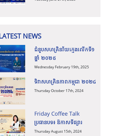
អន្តរជាតិ ក៏ដូចជាការធ្វើ
ពាណិជ្ជកម្មឆ្លងដែន សូមកុំភ្លេច
អញ្ជើញចូលរួមស្ដាប់កិច្ចពិភាក្
LATEST NEWS
ជំនួបសហគ្រិនវ័យក្មេងលើកទី១
ឆ្នាំ ២០២៥
Wednesday February 19th, 2025
ទិវាសហគ្រិនភាពកម្ពុជា ២០២៤
Thursday October 17th, 2024
Friday Coffee Talk
ប្រធានបទ៖ ឱកាសទីផ្សារ
Thursday August 15th, 2024