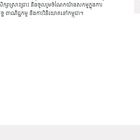
្សាស្រាវជ្រាវ និងចូលរួមចំណែកយ៉ាងសកម្មក្នុងការ
ច ពាណិជ្ជកម្ម និងការវិនិយោគនៅកម្ពុជា។