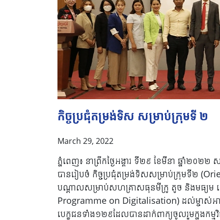
កិច្ចប្រជុំតម្រង់ទិស សម្រាប់ក្រុមទី ២
March 29, 2022
ភ្នំពេញ៖ នាព្រឹកថ្ងៃអង្គារ ទី២៩ ខែមីនា ឆ្នាំ២០២២
បានរៀបចំ កិច្ចប្រជុំតម្រង់ទិសសម្រាប់ក្រុមទី២ (
បណ្តាលសម្រាប់សហគ្រាសធុនមីក្រូ តូច និងមធ្យ
Programme on Digitalisation) ដល់ម្ចាស់អាជី
បេក្ខជនទាំង១២៩ដែលបានដាក់ពាក្យចូលរួមក្នុងកម្មវិ