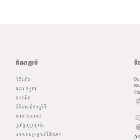
តំណភ្ជាប់
ទំ
Bu
អំពីយើង
Bl
គណៈកម្មការ
Ve
សមាជិក
ព័ត៌មាន និងកម្មវិធី
សាខាសមាគម
ប្រព័ន្ធផ្សព្វផ្សាយ
ឯកសារមគ្គុទ្ទេសក៍វិនិយោគ
តា