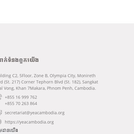
នាក់ទំនងពួកយើង
ilding C2, 5Floor, Zone B, Olympia City, Monireth
vd (St. 217) Corner Tephorn Blvd (St. 182), Sangkat
al Vong, Khan 7Makara, Phnom Penh, Cambodia.
+855 16 999 762
+855 70 263 864
secretariat@yeacambodia.org
https://yeacambodia.org
មដានយើង