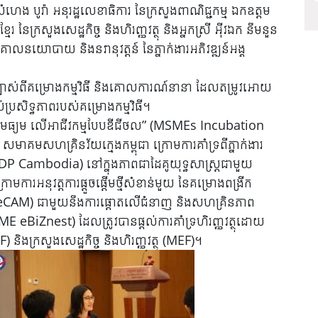
ំហេង បូរ៉ា អនុរដ្ឋលេខាធិការ នៃក្រសួងពាណិជ្ជកម្ម ឯកឧត្តម
 នៃក្រសួងសេដ្ឋកិច្ច និងហិរញ្ញវត្ថុ និងអ្នកស្រី អ៊ីវឯក នឹមនួន
គោលនយោបាយ និងនវានុវត្តន៍ នៃភ្នាក់ងារអភិវឌ្ឍន៍អង្គ
្បាស់ពីគម្រោងកម្មវិធី និងគោលការណ៍នានា ដែលតម្រូវអោយ
់ប្រសិទ្ធភាពរបស់គម្រោងកម្មវិធី។
និងមធ្យម លើអាជីវកម្មបែបឌីជីថល” (MSMEs Incubation
គមសហគ្រិនវ័យក្មេងកម្ពុជា ក្រោមការគាំទ្រពីភ្នាក់ងារ
UNDP Cambodia) នៅក្នុងភាពជាដៃគូយុទ្ធសាស្រ្តជាមួយ
ោមការអនុវត្តការផ្តួចផ្តើមថ្មីសំខាន់មួយ នៃគម្រោងពង្រីក
 (Go4eCAM) ជាមួយនឹងការផ្តោតលើជំនាញ និងសហគ្រិនភាព
 (SME eBiZnest) ដែលត្រូវបានផ្តល់ការគាំទ្រហិរញ្ញវត្ថុដោយ
ិងក្រសួងសេដ្ឋកិច្ច និងហិរញ្ញវត្ថុ (MEF)។