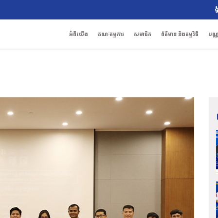
ទ
អំពីយើង
គណៈកម្មការ
សមាជិក
ព័ត៌មាន និងកម្មវិធី
បណ្