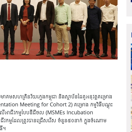
 សមាគមសហគ្រិនវ័យក្មេងកម្ពុជា និងស្ថាប័នដៃគូអនុវត្តគម្រោង
Orientation Meeting for Cohort 2) គម្រោង កម្មវិធីបណ្តុះ
ម លើអាជីវកម្មបែបឌីជីថល (MSMEs Incubation
វកម្មដែលត្រូវបានជ្រើសរើស ចំនួន៥០នាក់ ក្នុងចំណោម
ធី។