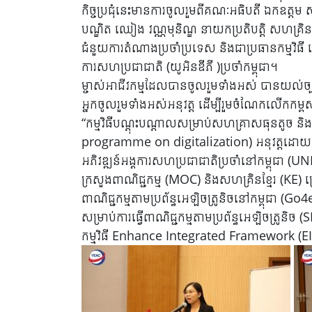
កិច្ចប្រជុំនេះមានការចូលរួមពីគណៈអធិបតី ឯកឧត្តម ស
បណ្ឌិត ឈៀង វណ្ណមុនិណ្ឌ នាយកប្រតិបត្តិ សហគ្រិនខ្មែរ
ជំនួយការតំណាងប្រចាំប្រទេស និងជាប្រធានកម្មវិធី 
ការសហប្រជាជាតិ (យូអិនឌីភី )ប្រចាំកម្ពុជា។
ម្ចាស់អាជីវកម្មដែលបានចូលរួមទាំងអស់ បានយល់ច
អ្នកចូលរួមទាំងអស់អនុវត្ត ដើម្បីរួមចំណែកលើកកម្ពស
“កម្មវិធីបណ្តុះបណ្តាលសម្រាប់សហគ្រាសធុនតូច 
programme on digitalization) អនុវត្តដោយ សមា
អភិវឌ្ឍន៍អង្គការសហប្រជាជាតិប្រចាំនៅកម្ពុជា (
ក្រសួងពាណិជ្ជកម្ម (MOC) និងសហគ្រិនខ្មែរ (KE) ក្រ
ពាណិជ្ជកម្មតាមប្រព័ន្ធអេឡិចត្រូនិចនៅកម្ពុជា
សម្រាប់ការធ្វើពាណិជ្ជកម្មតាមប្រព័ន្ធអេឡិចត្រូនិច
កម្មវិធី Enhance Integrated Framework (EIF) ន