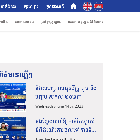
English
ភាសាខ្មែរ
ំនាក់ទំនង
ចុះឈ្មោះ
ចូលគណនី
ណាល័យ
សាខាសមាគម
ប្រព័ន្ធផ្សព្វផ្សាយ
ឯកសារមគ្គុទ្ទេសក៍វិនិយោគ
ព័ត៌មានល្បីៗ
ទិវាសហគ្រាសធុនមីក្រូ តូច និង
មធ្យម សកល ២០២៣
Wednesday June 14th, 2023
ចង់ស្វែងយល់ឱ្យកាន់តែច្បាស់
អំពីដំណើរការចូលទៅកាន់ទី
ផ្សារក្នុងស្រុក និងទីផ្សារ
Tuesday June 27th, 2023