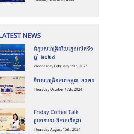
អន្តរជាតិ ក៏ដូចជាការធ្វើ
ពាណិជ្ជកម្មឆ្លងដែន សូមកុំភ្លេច
អញ្ជើញចូលរួមស្ដាប់កិច្ចពិភាក្
LATEST NEWS
ជំនួបសហគ្រិនវ័យក្មេងលើកទី១
ឆ្នាំ ២០២៥
Wednesday February 19th, 2025
ទិវាសហគ្រិនភាពកម្ពុជា ២០២៤
Thursday October 17th, 2024
Friday Coffee Talk
ប្រធានបទ៖ ឱកាសទីផ្សារ
Thursday August 15th, 2024