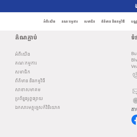
ទ
អំពីយើង
គណៈកម្មការ
សមាជិក
ព័ត៌មាន និងកម្មវិធី
បណ្
តំណភ្ជាប់
ទំ
Bu
អំពីយើង
Bl
គណៈកម្មការ
Ve
សមាជិក
ព័ត៌មាន និងកម្មវិធី
សាខាសមាគម
ប្រព័ន្ធផ្សព្វផ្សាយ
ឯកសារមគ្គុទ្ទេសក៍វិនិយោគ
តា