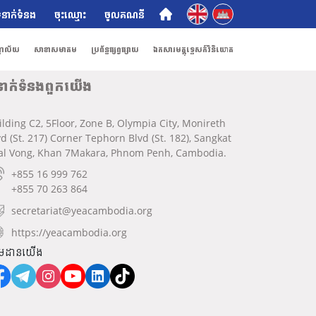
English
ភាសាខ្មែរ
ំនាក់ទំនង
ចុះឈ្មោះ
ចូលគណនី
ណាល័យ
សាខាសមាគម
ប្រព័ន្ធផ្សព្វផ្សាយ
ឯកសារមគ្គុទ្ទេសក៍វិនិយោគ
នាក់ទំនងពួកយើង
ilding C2, 5Floor, Zone B, Olympia City, Monireth
vd (St. 217) Corner Tephorn Blvd (St. 182), Sangkat
al Vong, Khan 7Makara, Phnom Penh, Cambodia.
+855 16 999 762
+855 70 263 864
secretariat@yeacambodia.org
https://yeacambodia.org
មដានយើង