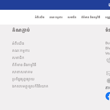
ទ
អំពីយើង
គណៈកម្មការ
សមាជិក
ព័ត៌មាន និងកម្មវិធី
បណ្
តំណភ្ជាប់
ទំ
Bu
អំពីយើង
Bl
គណៈកម្មការ
Ve
សមាជិក
ព័ត៌មាន និងកម្មវិធី
សាខាសមាគម
ប្រព័ន្ធផ្សព្វផ្សាយ
ឯកសារមគ្គុទ្ទេសក៍វិនិយោគ
តា