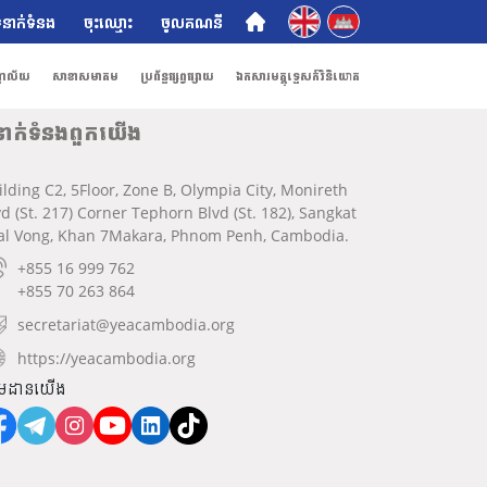
English
ភាសាខ្មែរ
ំនាក់ទំនង
ចុះឈ្មោះ
ចូលគណនី
ណាល័យ
សាខាសមាគម
ប្រព័ន្ធផ្សព្វផ្សាយ
ឯកសារមគ្គុទ្ទេសក៍វិនិយោគ
នាក់ទំនងពួកយើង
ilding C2, 5Floor, Zone B, Olympia City, Monireth
vd (St. 217) Corner Tephorn Blvd (St. 182), Sangkat
al Vong, Khan 7Makara, Phnom Penh, Cambodia.
+855 16 999 762
+855 70 263 864
secretariat@yeacambodia.org
https://yeacambodia.org
មដានយើង