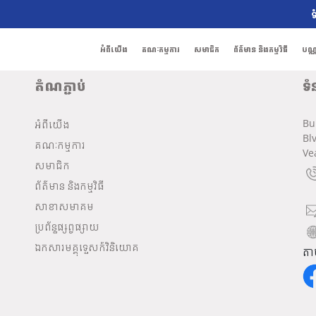
ទ
អំពីយើង
គណៈកម្មការ
សមាជិក
ព័ត៌មាន និងកម្មវិធី
បណ្
តំណភ្ជាប់
ទំ
Bu
អំពីយើង
Bl
គណៈកម្មការ
Ve
សមាជិក
ព័ត៌មាន និងកម្មវិធី
សាខាសមាគម
ប្រព័ន្ធផ្សព្វផ្សាយ
ឯកសារមគ្គុទ្ទេសក៍វិនិយោគ
តា