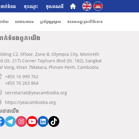
English
ភាសាខ្មែរ
ំនាក់ទំនង
ចុះឈ្មោះ
ចូលគណនី
ណាល័យ
សាខាសមាគម
ប្រព័ន្ធផ្សព្វផ្សាយ
ឯកសារមគ្គុទ្ទេសក៍វិនិយោគ
នាក់ទំនងពួកយើង
ilding C2, 5Floor, Zone B, Olympia City, Monireth
vd (St. 217) Corner Tephorn Blvd (St. 182), Sangkat
al Vong, Khan 7Makara, Phnom Penh, Cambodia.
+855 16 999 762
+855 70 263 864
secretariat@yeacambodia.org
https://yeacambodia.org
មដានយើង