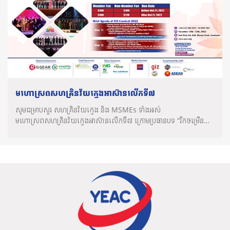
មហោស្រពសហគ្រិនវ័យក្មេងអាស៊ានលើកទី៧
សូមជម្រាបសួរ សហគ្រិនវ័យក្មេង និង MSMEs ទាំងអស់
មហោស្រពសហគ្រិនវ័យក្មេងអាស៊ានលើកទី៧ ក្រោមប្រធានបទ “រីកចម្រើន
កាន់តែខ្លាំងអស�