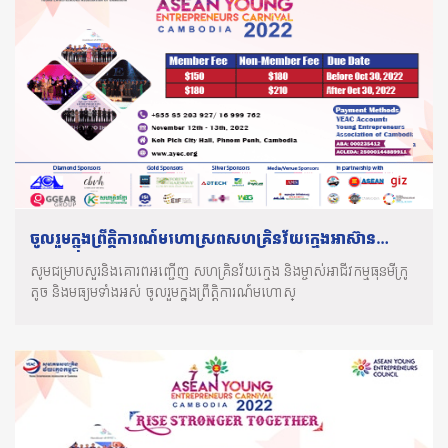
ចូលរួមក្នុងព្រឹត្តិការណ៍មហោស្រពសហគ្រិនវ័យក្មេងអាស៊ាន
លើកទី៧
សូមជម្រាបសួរនិងគោរពអញ្ជើញ សហគ្រិនវ័យក្មេង និងម្ចាស់អាជីវកម្មធុនមីក្រូ
តូច និងមធ្យមទាំងអស់ ចូលរួមក្នុងព្រឹត្តិការណ៍មហោស្