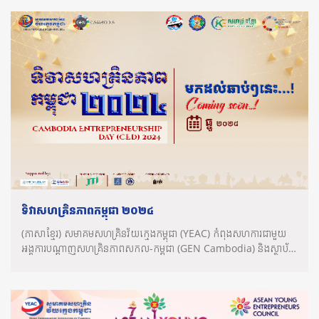
ទិវាសហគ្រិនភាពកម្ពុជា ២០២៤
(ភាសាខ្មែរ) សមាគមសហគ្រិនវ័យក្មេងកម្ពុជា (YEAC) កំពុងសហការជាមួយ
អង្គការបណ្តាញសហគ្រិនភាពសកល-កម្ពុជា (GEN Cambodia) និងស្ថាប័ន
រដ្ឋ ឯកជន និង�