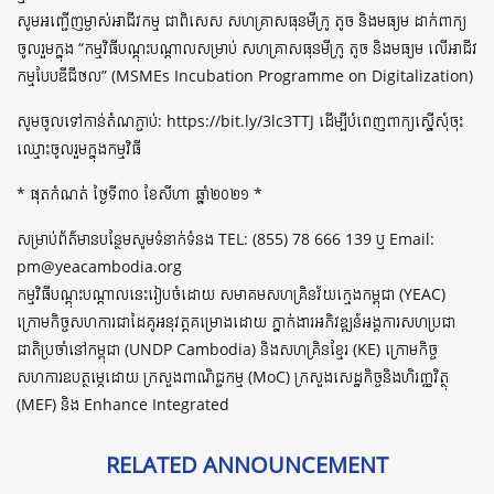
សូមអញ្ជើញម្ចាស់អាជីវកម្ម ជាពិសេស សហគ្រាសធុនមីក្រូ តូច និងមធ្យម ដាក់ពាក្យ
ចូលរួមក្នុង “កម្មវិធីបណ្តុះបណ្តាលសម្រាប់ សហគ្រាសធុនមីក្រូ តូច និងមធ្យម លើអាជីវ
កម្មបែបឌីជីថល” (MSMEs Incubation Programme on Digitalization)
សូមចូលទៅកាន់តំណភ្ជាប់: https://bit.ly/3lc3TTJ ដើម្បីបំពេញពាក្យស្នើសុំចុះ
ឈ្មោះចូលរួមក្នុងកម្មវិធី
* ផុតកំណត់ ថ្ងៃទី៣០ ខែសីហា ឆ្នាំ២០២១ *
សម្រាប់ព័ត៌មានបន្ថែមសូមទំនាក់ទំនង TEL: (855) 78 666 139 ឬ Email:
pm@yeacambodia.org
កម្មវិធីបណ្តុះបណ្តាលនេះរៀបចំដោយ សមាគមសហគ្រិនវ័យក្មេងកម្ពុជា (YEAC)
ក្រោមកិច្ចសហការជាដៃគូអនុវត្តគម្រោងដោយ ភ្នាក់ងារអភិវឌ្ឍន៍អង្គការសហប្រជា
ជាតិប្រចាំនៅកម្ពុជា (UNDP Cambodia) និងសហគ្រិនខ្មែរ (KE) ក្រោមកិច្ច
សហការឧបត្ថម្ភេដោយ ក្រសួងពាណិជ្ជកម្ម (MoC) ក្រសួងសេដ្ឋកិច្ចនិងហិរញ្ញវិត្ថុ
(MEF) និង Enhance Integrated
RELATED ANNOUNCEMENT