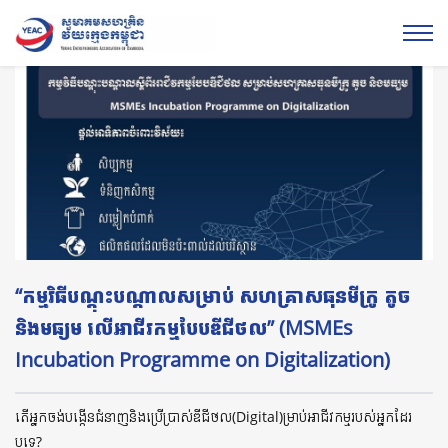
“កម្មវិធីបណ្តុះបណ្តាលសម្រាប់ សហគ្រាសធុនមីក្រូ តូច
និងមធ្យម លើអាជីវកម្មបែបឌីជីថល” (MSMEs
Incubation Programme on Digitalization)
តើអ្នកចង់បង្កើនជំនាញនិងប្រើប្រាស់ឌីជីថល(Digital)ម្រាប់អាជីវកម្មរបស់អ្នកដែរ
ឬទេ?