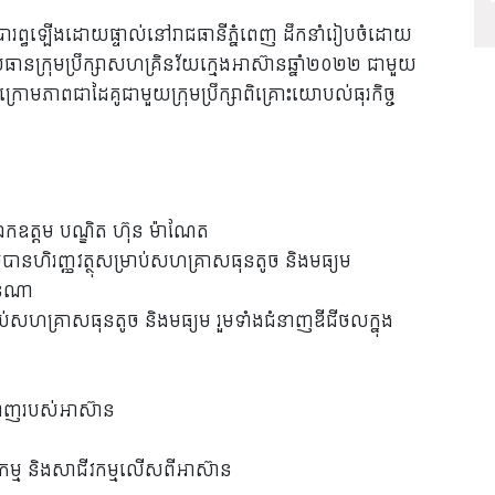
ារព្ធឡើងដោយផ្ទាល់នៅរាជធានីភ្នំពេញ ដឹកនាំរៀបចំដោយ
ានក្រុមប្រឹក្សាសហគ្រិនវ័យក្មេងអាស៊ានឆ្នាំ២០២២ ជាមួយ
មភាពជាដៃគូជាមួយក្រុមប្រឹក្សាពិគ្រោះយោបល់ធុរកិច្ច
ី ឯកឧត្តម បណ្ឌិត ហ៊ុន ម៉ាណែត
ានហិរញ្ញវត្ថុសម្រាប់សហគ្រាសធុនតូច និងមធ្យម
ាន់ណា
ាប់សហគ្រាសធុនតូច និងមធ្យម រួមទាំងជំនាញឌីជីថលក្នុង
ំនាញរបស់អាស៊ាន
្ជកម្ម និងសាជីវកម្មលើសពីអាស៊ាន