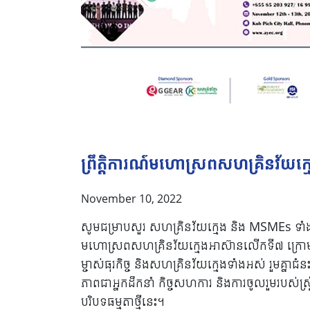
ព្រឹត្តិការណ៍មហោស្រពសហគ្រិនវ័យក្
November 10, 2022
សូមជម្រាបសួរ សហគ្រិនវ័យក្មេង និង MSMEs ទា
មហោស្រពសហគ្រិនវ័យក្មេងអាស៊ានលើកទី៧ ក្រោមប្រ
ម្ចាស់ធុរកិច្ច និងសហគ្រិនវ័យក្មេងទាំងអស់ រួមគ្ន
ភាពជាអ្នកដឹកនាំ កិច្ចសហការ និងការចូលរួមរបស់ស្ត្
បរិបទធម្មតាថ្មីនេះ។