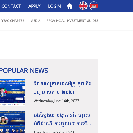
English
ភាសាខ្មែរ
CONTACT
APPLY
LOGIN
YEAC CHAPTER
MEDIA
PROVINCIAL INVESTMENT GUIDES
POPULAR NEWS
ទិវាសហគ្រាសធុនមីក្រូ តូច និង
មធ្យម សកល ២០២៣
Wednesday June 14th, 2023
ចង់ស្វែងយល់ឱ្យកាន់តែច្បាស់
អំពីដំណើរការចូលទៅកាន់ទី
ផ្សារក្នុងស្រុក និងទីផ្សារ
Tuesday June 27th, 2023