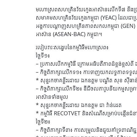
មហោស្រពសហគ្រិនវ័យក្មេងអាស៊ានលើកទី៧ នឹងប្រ
សមាគមសហគ្រិនវ័យក្មេងកម្ពុជា (YEAC) ដែលជាប្រធ
អង្គការបណ្តាញសហគ្រិនភាពសកលកម្ពុជា (GEN) ក្រោ
អាស៊ាន (ASEAN-BAC) កម្ពុជា។
របៀបវារៈសង្ខេបនៃកម្មវិធីមហោស្រព៖
ថ្ងៃទី១៖
– ប្រកាសបើកកម្មវិធី ក្រោមអធិបតីភាពដ៏ខ្ពង់ខ្ពស់ព
– កិច្ចពិភាក្សាលើកទ១៖ ការទាញយកលទ្ធភាពទទួលប
* សុន្ទរកថាគន្លឹះដោយ ឯកឧត្តម បណ្ឌិត សុខ ស៊ីផ
– កិច្ចពិភាក្សាលើកទី២៖ ឌីជីថលភាវូបនីយកម្មសម្រ
អាស៊ានទាំងមូល
* សុន្ទរកថាគន្លឹះដោយ ឯកឧត្តម ជា វ៉ាន់ដេត
* កម្មវិធី RECOTVET និងសំណើសម្រាប់បង្កើនជ
ថ្ងៃទី២៖
– កិច្ចពិភាក្សាទី៣៖ ការសម្រួលនិងជួយគាំទ្រពាណិជ