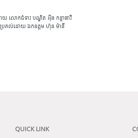
ោយ លោកជំទាវ បណ្ឌិត អ៊ឹង កន្ថាផាវី
ិងប្រគល់ដោយ ឯកឧត្តម ហ៊ុន ម៉ានី
QUICK LINK
C