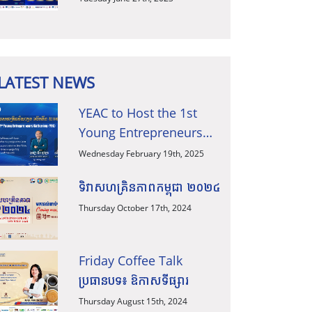
អន្តរជាតិ ក៏ដូចជាការធ្វើ
ពាណិជ្ជកម្មឆ្លងដែន សូមកុំភ្លេច
អញ្ជើញចូលរួមស្ដាប់កិច្ចពិភាក្
LATEST NEWS
YEAC to Host the 1st
Young Entrepreneurs
Gathering 2025
Wednesday February 19th, 2025
ទិវាសហគ្រិនភាពកម្ពុជា ២០២៤
Thursday October 17th, 2024
Friday Coffee Talk
ប្រធានបទ៖ ឱកាសទីផ្សារ
Thursday August 15th, 2024