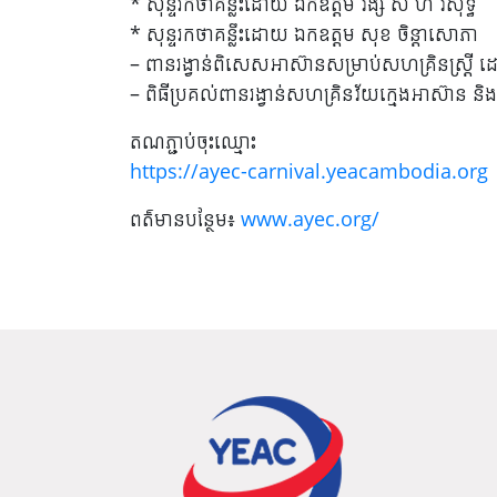
* សុន្ទរកថាគន្លឹះដោយ ឯកឧត្តម វង្ស សី ហ៍ វិសុទ្ធ
* សុន្ទរកថាគន្លឹះដោយ ឯកឧត្តម សុខ ចិន្តាសោភា
– ពានរង្វាន់ពិសេសអាស៊ានសម្រាប់សហគ្រិនស្ត្រី ដ
– ពិធីប្រគល់ពានរង្វាន់សហគ្រិនវ័យក្មេងអាស៊ាន ន
តណភ្ជាប់ចុះឈ្មោះ
https://ayec-carnival.yeacambodia.org
ពត៌មានបន្ថែម៖
www.ayec.org/