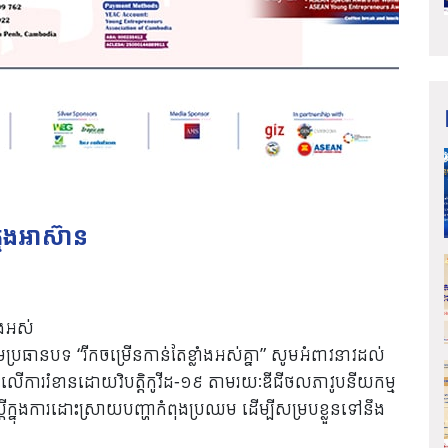
មេងអាស៊ាន
ំងអស់
ធានបទ “រីកចម្រើនកាន់តែខ្លាំងអស់គ្នា” សូមអំពាវនាវដល់
ាជំនះលើការរំខានដោយវិបត្តិកូវីដ-១៩ តាមរយៈឌីជីថលភាវូបនីយកម្ម
រីក្នុងការដោះស្រាយបញ្ហាកំពុងប្រឈម ដើម្បីសម្របខ្លួនទៅនឹង