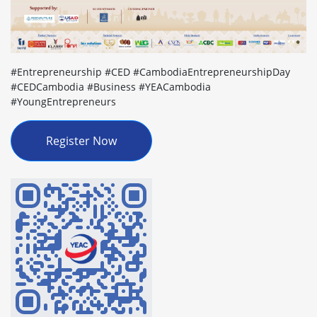
#Entrepreneurship #CED #CambodiaEntrepreneurshipDay
#CEDCambodia #Business #YEACambodia
#YoungEntrepreneurs
Register Now