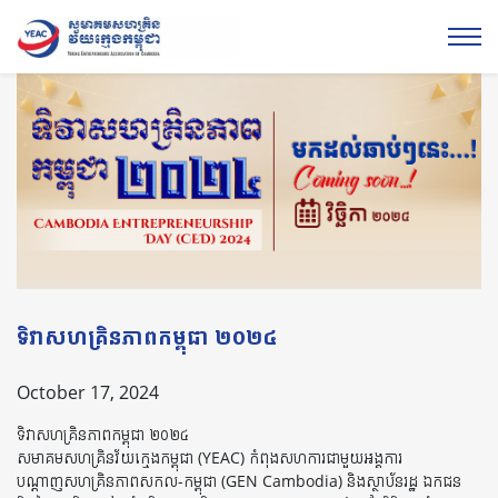
ទិវាសហគ្រិនភាពកម្ពុជា ២០២៤
October 17, 2024
ទិវាសហគ្រិនភាពកម្ពុជា ២០២៤
សមាគមសហគ្រិនវ័យក្មេងកម្ពុជា (YEAC) កំពុងសហការជាមួយអង្គការ
បណ្តាញសហគ្រិនភាពសកល-កម្ពុជា (GEN Cambodia) និងស្ថាប័នរដ្ឋ ឯកជន