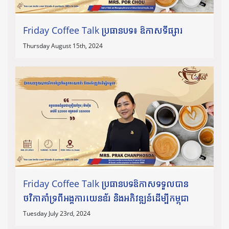
Friday Coffee Talk ប្រធានបទ៖ ឱកាសទីផ្សារ
Thursday August 15th, 2024
Friday Coffee Talk ប្រធាន​បទឱកាសទទួលបាន
ថវិកាគាំទ្រពីអង្គការយេនឌ័រ និងអភិវឌ្ឍន៍ដើម្បីកម្ពុជា
Tuesday July 23rd, 2024