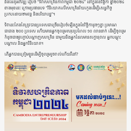
និងដៃគូអភិវឌ្ឍ រៀបចំ “ទិវាសហគ្រិនភាពកម្ពុជា ២០២៤” នៅក្នុងខែវិឆ្ឆិកា ឆ្នាំ២០២៤
ខាងមុខនេះ ក្រោមប្រធានបទ “វិនិយោគលើសហគ្រិនវ័យក្មេងដើម្បីសេដ្ឋកិច្ច
ប្រកបដោយថាមវន្ត និងបរិយាបន្ន”។
ទិវានេះតែងតែត្រូវបានប្រទេសជាច្រើនរៀបចំឡើងក្នុងខែវិច្ឆិកាដូចៗគ្នា ប្រមាណ
ជាជាង ២០០ ប្រទេស ហើយមានអ្នកចូលរួមសរុបប្រហែល ១០ លាននាក់ ដើម្បីចូលរួម
ក៏ដូចជាផ្សារភ្ជាប់បណ្ដាញសហគ្រិន ជាមួយនឹងអ្នកដែលមានសក្ដានុពល អ្នកបណ្ដុះ
បណ្ដាល និងអ្នកវិនិយោគ។
តើអ្នកបានត្រៀមខ្លួនដើម្បីចូលរួមរួចរាល់ហើយរឺនៅ?