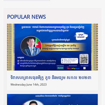
POPULAR NEWS
ទិវាសហគ្រាសធុនមីក្រូ តូច និងមធ្យម សកល ២០២៣
Wednesday June 14th, 2023