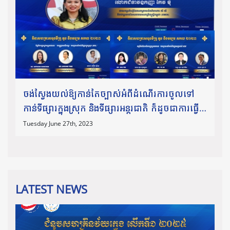
ចង់ស្វែងយល់ឱ្យកាន់តែច្បាស់អំពីដំណើរការចូលទៅ
កាន់ទីផ្សារក្នុងស្រុក និងទីផ្សារអន្តរជាតិ ក៏ដូចជាការធ្វើ
ពាណិជ្ជកម្មឆ្លងដែន សូមកុំភ្លេចអញ្ជើញចូលរួមស្ដាប់កិច្ច
Tuesday June 27th, 2023
ពិភាក្
LATEST NEWS